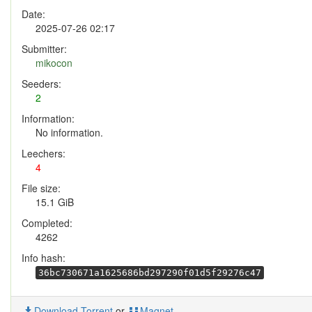
Date:
2025-07-26 02:17
Submitter:
mikocon
Seeders:
2
Information:
No information.
Leechers:
4
File size:
15.1 GiB
Completed:
4262
Info hash:
36bc730671a1625686bd297290f01d5f29276c47
Download Torrent
or
Magnet