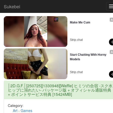
Sukebei
A
Make Me Cum
Strip.chat
A
Start Chatting With Horny 
Models
Strip.chat
│2D.G.F.│[250725][1330948][Waffle] ヒミツの合宿 -スク水
ヒップに溺れたい- パッケージ版 + オフィシャル通販特典
+ ポイントサービス特典 [15424MB]
Category:
Art
-
Games