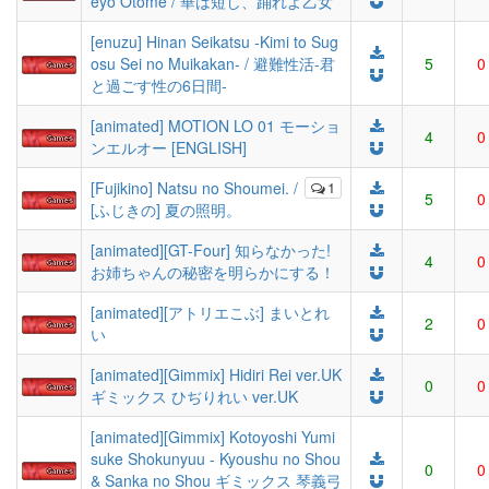
eyo Otome / 華は短し、踊れよ乙女
[enuzu] Hinan Seikatsu -Kimi to Sug
osu Sei no Muikakan- / 避難性活-君
5
0
と過ごす性の6日間-
[animated] MOTION LO 01 モーショ
4
0
ンエルオー [ENGLISH]
[Fujikino] Natsu no Shoumei. /
1
5
0
[ふじきの] 夏の照明。
[animated][GT-Four] 知らなかった!
4
0
お姉ちゃんの秘密を明らかにする！
[animated][アトリエこぶ] まいとれ
2
0
い
[animated][Gimmix] Hidiri Rei ver.UK
0
0
ギミックス ひぢりれい ver.UK
[animated][Gimmix] Kotoyoshi Yumi
suke Shokunyuu - Kyoushu no Shou
0
0
& Sanka no Shou ギミックス 琴義弓