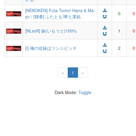
[NEKOKEN] Futa Tomo! Hana & Ma
0
0
yu / [猫拳] ふたとも!華と茉結
[NLsoft] 妹(いもうと)100%
1
0
[I] 俺の従妹はツン☆ビッチ
2
0
(current)
«
1
»
Dark Mode:
Toggle