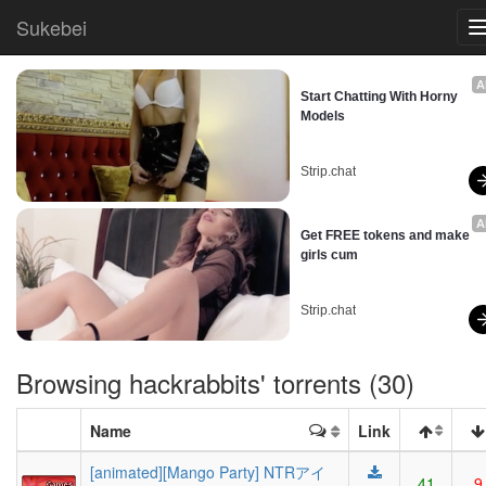
Sukebei
A
Start Chatting With Horny 
Models
Strip.chat
A
Get FREE tokens and make 
girls cum
Strip.chat
Browsing
hackrabbits
' torrents (30)
Name
Link
[animated][Mango Party] NTRアイ
41
9