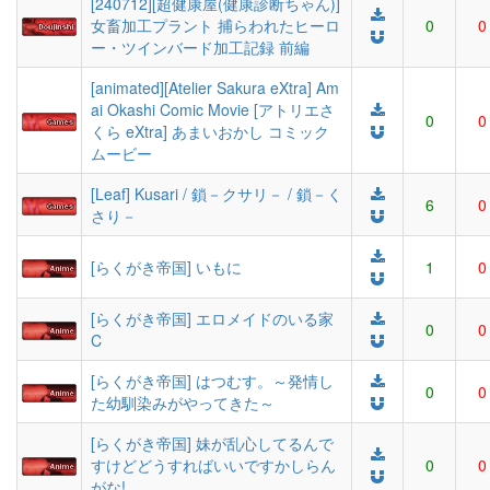
[240712][超健康屋(健康診断ちゃん)]
女畜加工プラント 捕らわれたヒーロ
0
0
ー・ツインバード加工記録 前編
[animated][Atelier Sakura eXtra] Am
ai Okashi Comic Movie [アトリエさ
0
0
くら eXtra] あまいおかし コミック
ムービー
[Leaf] Kusari / 鎖－クサリ－ / 鎖－く
6
0
さり－
[らくがき帝国] いもに
1
0
[らくがき帝国] エロメイドのいる家
0
0
C
[らくがき帝国] はつむす。～発情し
0
0
た幼馴染みがやってきた～
[らくがき帝国] 妹が乱心してるんで
すけどどうすればいいですかしらん
0
0
がな!