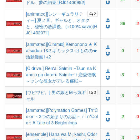
ドル - 夢の約束 [RJ01400992]
[animated][シン・ギュラリテ
2
ィー] 夏ノ音。ギャルと、オタク
36
2
と、秘密の放課後。(+100% save)[R
J01432071]
[animated][Gimmix] Kemonono ★ K
atsudou 1&2 ギミックス けものの★
0
1
活動漫画1+2
[C drive.] Ren'ai Saimin ~Tsun na K
anojo ga dereru Saimin~ / 恋愛催眠
3
1
～ツンな彼女がデレる催眠～
[ワピワピ。] 男の娘とMっ気ギ
3
3
0
ャル
[animated][Polymation Games] Tri*C
olor ～3つの始まりのお話～ / Tri*Col
2
0
or: A Tale of 3 Beginnings
[ensemble] Hana wa Mijikashi, Odor
3
0