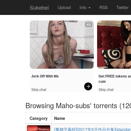
Sukebei
Upload
Info
RSS
Twitter
AD
Jerk Off With Me
Get FREE tokens an
cum
Strip.chat
Strip.chat
Browsing
Maho-subs
' torrents (12
Category
Name
[魔穗字幕组][2017年5月作品合集][standard e