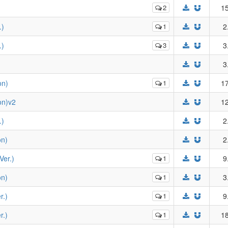
2
15
)
1
2
)
3
3
)
3
n)
1
17
n)v2
12
)
2
n)
2
er.)
1
9
n)
1
3
.)
1
9
.)
1
18