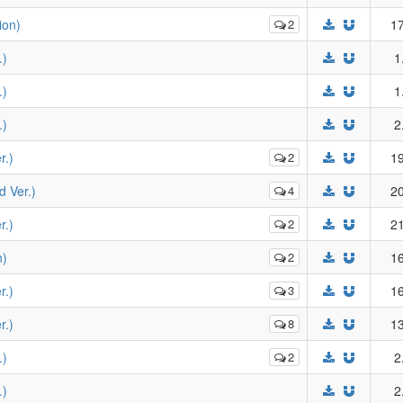
on)
2
17
)
1
)
1
)
2
.)
2
19
Ver.)
4
20
.)
2
21
)
2
16
.)
3
16
.)
8
13
)
2
2
)
2