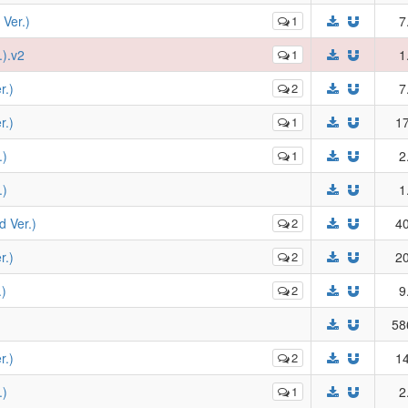
er.)
1
7
).v2
1
1
.)
2
7
.)
1
17
)
1
2
)
1
Ver.)
2
40
.)
2
20
)
2
9
58
.)
2
14
)
1
2