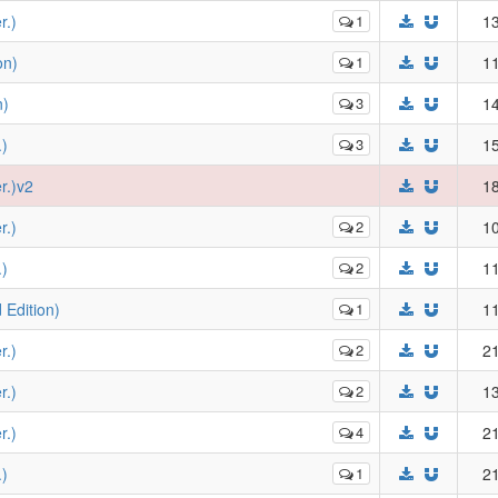
.)
1
13
n)
1
11
)
3
14
)
3
15
.)v2
18
.)
2
10
)
2
11
dition)
1
11
.)
2
21
.)
2
13
.)
4
21
)
1
21