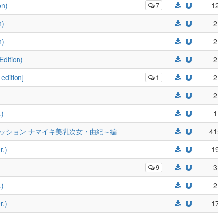
n)
7
12
n)
2
n)
2
ition)
2
ition]
1
2
2
)
1
2ndミッション ナマイキ美乳次女・由紀～編
41
.)
19
9
3
)
2
.)
17