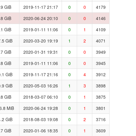
.9 GiB
2019-11-17 21:17
0
0
4179
.8 GiB
2020-06-24 20:10
0
0
4146
.1 GiB
2019-01-11 11:06
0
1
4109
.5 GiB
2020-03-20 19:19
1
2
4071
.7 GiB
2020-01-31 19:31
0
0
3949
.8 GiB
2019-01-11 11:06
0
0
3945
.1 GiB
2019-11-17 21:16
0
4
3912
.9 GiB
2020-05-03 16:26
1
3
3898
.8 GiB
2018-03-07 06:10
0
1
3875
6.8 MiB
2020-06-24 19:28
0
1
3801
.2 GiB
2018-08-03 19:08
0
2
3716
.7 GiB
2020-01-06 18:35
0
1
3609