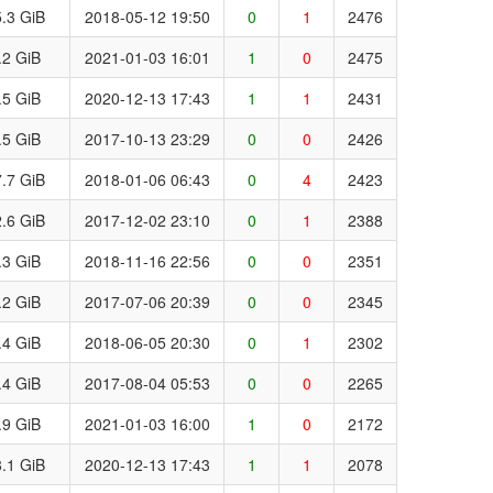
.3 GiB
2018-05-12 19:50
0
1
2476
.2 GiB
2021-01-03 16:01
1
0
2475
.5 GiB
2020-12-13 17:43
1
1
2431
.5 GiB
2017-10-13 23:29
0
0
2426
.7 GiB
2018-01-06 06:43
0
4
2423
.6 GiB
2017-12-02 23:10
0
1
2388
.3 GiB
2018-11-16 22:56
0
0
2351
.2 GiB
2017-07-06 20:39
0
0
2345
.4 GiB
2018-06-05 20:30
0
1
2302
.4 GiB
2017-08-04 05:53
0
0
2265
.9 GiB
2021-01-03 16:00
1
0
2172
.1 GiB
2020-12-13 17:43
1
1
2078