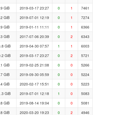
.9 GiB
2019-03-17 23:27
0
1
7461
.2 GiB
2019-07-01 12:19
0
1
7274
.9 GiB
2019-01-11 11:11
0
1
6366
.3 GiB
2017-07-06 20:39
0
2
6343
.8 GiB
2019-04-30 07:57
1
1
6003
.2 GiB
2019-03-17 23:27
0
2
5721
.1 GiB
2019-02-25 21:08
0
0
5266
.7 GiB
2019-09-30 05:59
0
0
5224
.4 GiB
2020-02-17 15:51
0
0
5223
.3 GiB
2019-07-01 12:18
1
0
5083
.8 GiB
2019-08-14 19:04
0
0
5081
.8 GiB
2020-03-20 19:23
0
2
4946