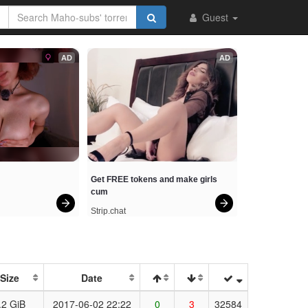
Guest
AD
AD
Get FREE tokens and make girls 
cum
Strip.chat
Size
Date
.2 GiB
2017-06-02 22:22
0
3
32584