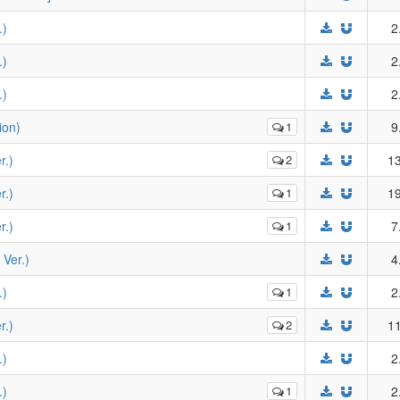
)
2
)
2
)
2
on)
1
9
.)
2
13
.)
1
19
.)
1
7
er.)
4
)
1
2
.)
2
11
)
2
)
1
2