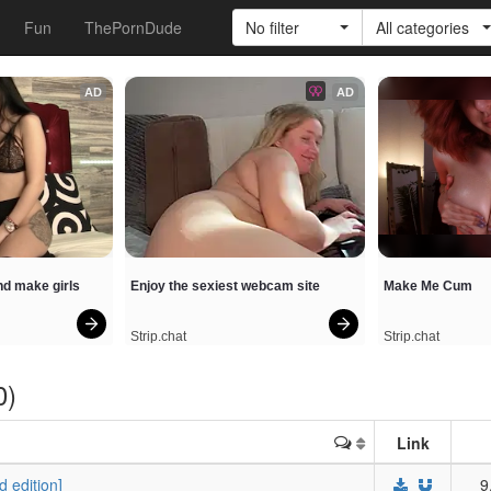
Fun
ThePornDude
No filter
All categories
AD
AD
d make girls 
Enjoy the sexiest webcam site
Make Me Cum
Strip.chat
Strip.chat
0)
Link
dition]
9