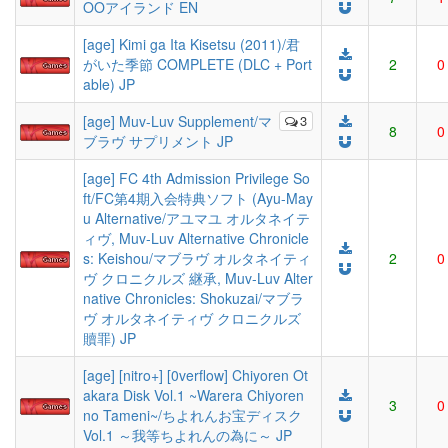
OOアイランド EN
[age] Kimi ga Ita Kisetsu (2011)/君
がいた季節 COMPLETE (DLC + Port
2
0
able) JP
[age] Muv-Luv Supplement/マ
3
8
0
ブラヴ サプリメント JP
[age] FC 4th Admission Privilege So
ft/FC第4期入会特典ソフト (Ayu-May
u Alternative/アユマユ オルタネイテ
ィヴ, Muv-Luv Alternative Chronicle
s: Keishou/マブラヴ オルタネイティ
2
0
ヴ クロニクルズ 継承, Muv-Luv Alter
native Chronicles: Shokuzai/マブラ
ヴ オルタネイティヴ クロニクルズ
贖罪) JP
[age] [nitro+] [0verflow] Chiyoren Ot
akara Disk Vol.1 ~Warera Chiyoren
3
0
no Tameni~/ちよれんお宝ディスク
Vol.1 ～我等ちよれんの為に～ JP