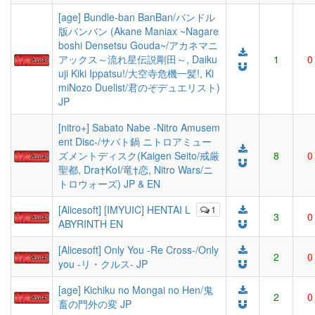
[age] Bundle-ban BanBan/バンドル
版バンバン (Akane Maniax ~Nagare
boshi Densetsu Gouda~/アカネマニ
アックス～流れ星伝説剛田～, Daiku
1
0
uji Kiki Ippatsu!/大空寺危機一髪!, Ki
miNozo Duelist/君のぞデュエリスト)
JP
[nitro+] Sabato Nabe -Nitro Amusem
ent Disc-/サバト鍋 ニトロアミュー
ズメントディスク(Kaigen Seito/戒厳
8
0
聖都, Dra†KoI/竜†恋, Nitro Wars/ニ
トロウォーズ) JP & EN
[Alicesoft] [IMYUIC] HENTAI L
1
3
0
ABYRINTH EN
[Alicesoft] Only You -Re Cross-/Only
2
0
you -リ・クルス- JP
[age] Kichiku no Mongai no Hen/鬼
2
0
畜の門外の変 JP