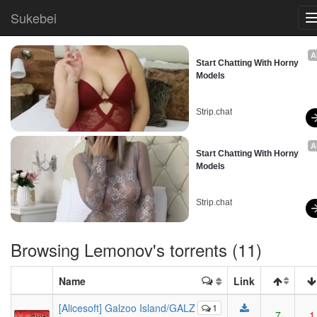
Sukebei
A
Start Chatting With Horny 
Models
Strip.chat
A
Start Chatting With Horny 
Models
Strip.chat
Browsing
Lemonov
's torrents (11)
Name
Link
[Alicesoft] Galzoo Island/GALZ
1
7
1