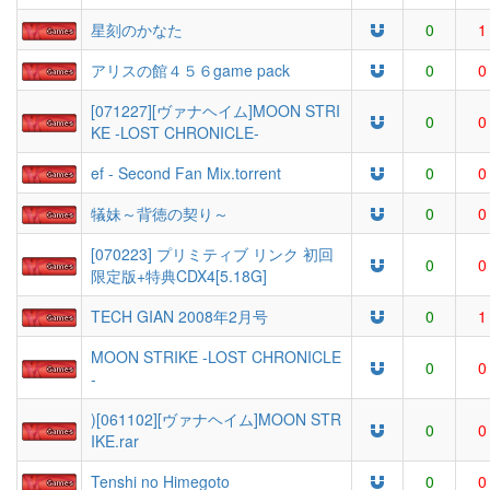
星刻のかなた
0
1
アリスの館４５６game pack
0
0
[071227][ヴァナヘイム]MOON STRI
0
0
KE -LOST CHRONICLE-
ef - Second Fan Mix.torrent
0
0
犠妹～背徳の契り～
0
0
[070223] プリミティブ リンク 初回
0
0
限定版+特典CDX4[5.18G]
TECH GIAN 2008年2月号
0
1
MOON STRIKE -LOST CHRONICLE
0
0
-
)[061102][ヴァナヘイム]MOON STR
0
0
IKE.rar
Tenshi no Himegoto
0
0