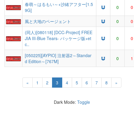
春萌～はるもい～+沙緒アフター[1.5
0
0
9G]
風と大地のページェント
0
0
(同人)[080118] [DCC-Project] FREE
JIA III-Blue Tears- パッケージ版+et
0
0
c..
[050225][AYPIO] 注射器2～Standar
0
1
d Edition～[767M]
(current)
«
1
2
3
4
5
6
7
8
»
Dark Mode:
Toggle