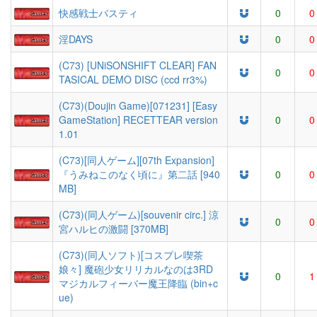
快感戦士バスティ
0
0
淫DAYS
0
0
(C73) [UNiSONSHIFT CLEAR] FAN
0
0
TASICAL DEMO DISC (ccd rr3%)
(C73)(Doujin Game)[071231] [Easy
GameStation] RECETTEAR version
0
0
1.01
(C73)[同人ゲーム][07th Expansion]
『うみねこのなく頃に』第二話 [940
0
0
MB]
(C73)(同人ゲーム)[souvenir circ.] 涼
0
0
宮ハルヒの激闘 [370MB]
(C73)(同人ソフト)[コスプレ喫茶
娘々] 魔砲少女リリカルなのは3RD
0
1
マジカルフィーバー魔王降臨 (bin+c
ue)