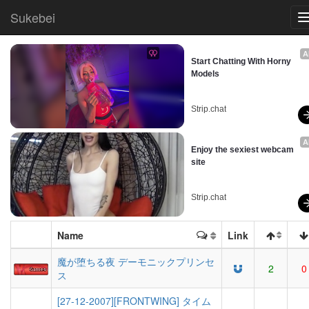
Sukebei
A
Start Chatting With Horny 
Models
Strip.chat
A
Enjoy the sexiest webcam 
site
Strip.chat
Name
Link
魔が堕ちる夜 デーモニックプリンセ
2
0
ス
[27-12-2007][FRONTWING] タイム