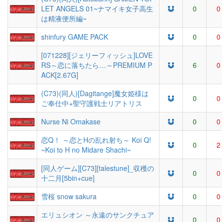
LET ANGELS 01~ナマイキ女子高生
0
0
は精液便所編~
shinfury GAME PACK
0
0
[071228][ジェリーフィッシュ]LOVE
RS～恋に落ちたら…～PREMIUM P
6
0
ACK[2.67G]
(C73)(同人)[Dagitange]魔女姫様は
0
0
ご奉仕中+聖守護戦士リアトリス
Nurse Ni Omakase
0
0
恋Q！ ～恋とHの乱れ射ち～ Koi Q!
0
2
~Koi to H no Midare Shachi~
[同人ゲーム][C73][talestune]_収穫の
0
0
十二月[5bin+cue]
雪桜 snow sakura
0
0
エリュシオン ～永遠のサンクチュア
0
0