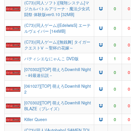
(C73)(同人ソフト)[飛翔システム]マ
ジカルバトルアリーナ・魔法少女武
0
0
闘祭 体験版ver0.10 [32MB]
(C73)(同人ゲーム)[EdelwisS] エーテ
0
0
ルヴェイパー [144MB]
(C73)(同人ゲーム)[無銭舞] タイガー
0
0
クエストⅤ ～聖杯の花嫁～
パティシエなにゃんこ DVD版
1
0
[070302][TOP] 萌えろDownhill Night
0
0
－峠最速伝説－
[061027][TOP] 萌えろDownhill Night
0
0
2
[070302][TOP] 萌えろDownhill Night
0
0
BLAZE（ブレイズ）
Killer Queen
0
0
(C73)(同人)[Autobahn] SAMEN TOI