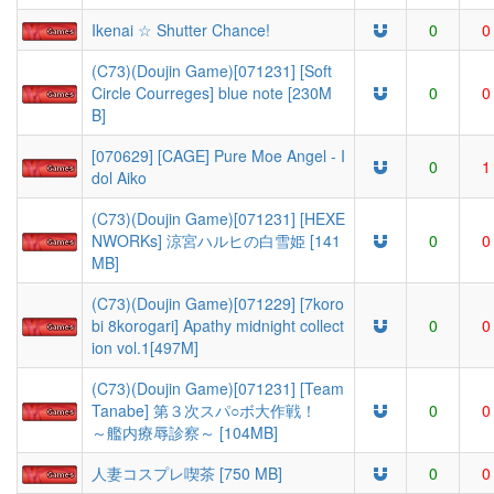
Ikenai ☆ Shutter Chance!
0
0
(C73)(Doujin Game)[071231] [Soft
Circle Courreges] blue note [230M
0
0
B]
[070629] [CAGE] Pure Moe Angel - I
0
1
dol Aiko
(C73)(Doujin Game)[071231] [HEXE
NWORKs] 涼宮ハルヒの白雪姫 [141
0
0
MB]
(C73)(Doujin Game)[071229] [7koro
bi 8korogari] Apathy midnight collect
0
0
ion vol.1[497M]
(C73)(Doujin Game)[071231] [Team
Tanabe] 第３次スパ○ボ大作戦！
0
0
～艦内療辱診察～ [104MB]
人妻コスプレ喫茶 [750 MB]
0
0