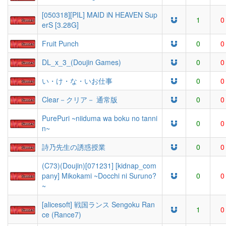
[050318][PIL] MAID iN HEAVEN Sup
1
0
erS [3.28G]
Fruit Punch
0
0
DL_x_3_(Doujin Games)
0
0
い・け・な・いお仕事
0
0
Clear－クリア－ 通常版
0
0
PurePuri ~niiduma wa boku no tanni
0
0
n~
詩乃先生の誘惑授業
0
0
(C73)(Doujin)[071231] [kidnap_com
pany] Mikokami ~Docchi ni Suruno?
0
0
~
[alicesoft] 戦国ランス Sengoku Ran
1
0
ce (Rance7)