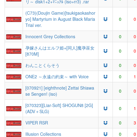
リ～ disk1+2+ﾏﾆｭｱﾙ (iso+rr3) .rar
(C73)(Doujin Game)[tsukigaokashor
yo] Martyrium in August Black Maria
0
0
Trial ver.
Innocent Grey Collections
0
0
孕嫁さんはエルフ姫+[同人]魔孕巫女
0
0
[870M]
わんことくらそう
0
0
ONE2 ～永遠の約束～ with Voice
0
1
[070921] [eighthnote] Zettai Shiawa
0
0
se Sengen! (iso)
[070323][Liar-Soft] SHOGUN8 [2G]
0
1
(ADV＋SLG)
VIPER RSR
0
3
Illusion Collections
0
0