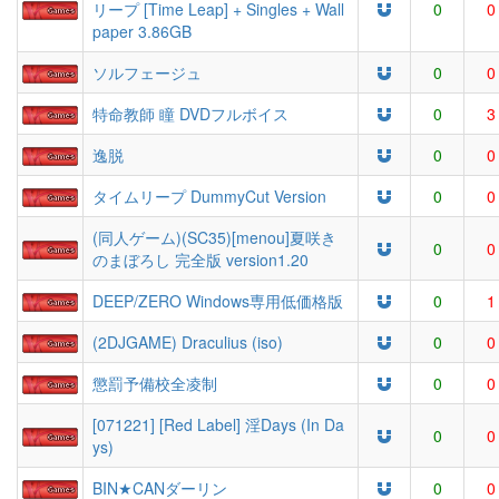
リープ [Time Leap] + Singles + Wall
0
0
paper 3.86GB
ソルフェージュ
0
0
特命教師 瞳 DVDフルボイス
0
3
逸脱
0
0
タイムリープ DummyCut Version
0
0
(同人ゲーム)(SC35)[menou]夏咲き
0
0
のまぼろし 完全版 version1.20
DEEP/ZERO Windows専用低価格版
0
1
(2DJGAME) Draculius (iso)
0
0
懲罰予備校全凌制
0
0
[071221] [Red Label] 淫Days (In Da
0
0
ys)
BIN★CANダーリン
0
0